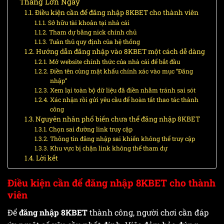
Thắng Lớn Ngay
Điều kiện cần để đăng nhập 8KBET cho thành viên
Sở hữu tài khoản tại nhà cái
Tham dự bằng nick chính chủ
Tuân thủ quy định của hệ thống
Hướng dẫn đăng nhập vào 8KBET một cách dễ dàng
Mở website chính thức của nhà cái để bắt đầu
Điền tên cùng mật khẩu chính xác vào mục “Đăng
nhập”
Xem lại toàn bộ dữ liệu đã điền nhằm tránh sai sót
Xác nhận rồi gửi yêu cầu để hoàn tất thao tác thành
công
Nguyên nhân phổ biến chưa thể đăng nhập 8KBET
Chọn sai đường link truy cập
Thông tin đăng nhập sai khiến không thể truy cập
Khu vực bị chặn link không thể tham dự
Lời kết
Điều kiện cần để đăng nhập 8KBET cho thành
viên
Để
đăng nhập 8KBET
thành công, người chơi cần đáp