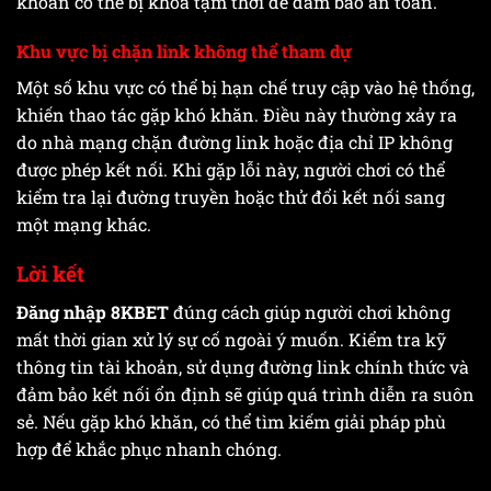
khoản có thể bị khóa tạm thời để đảm bảo an toàn.
Khu vực bị chặn link không thể tham dự
Một số khu vực có thể bị hạn chế truy cập vào hệ thống,
khiến thao tác gặp khó khăn. Điều này thường xảy ra
do nhà mạng chặn đường link hoặc địa chỉ IP không
được phép kết nối. Khi gặp lỗi này, người chơi có thể
kiểm tra lại đường truyền hoặc thử đổi kết nối sang
một mạng khác.
Lời kết
Đăng nhập 8KBET
đúng cách giúp người chơi không
mất thời gian xử lý sự cố ngoài ý muốn. Kiểm tra kỹ
thông tin tài khoản, sử dụng đường link chính thức và
đảm bảo kết nối ổn định sẽ giúp quá trình diễn ra suôn
sẻ. Nếu gặp khó khăn, có thể tìm kiếm giải pháp phù
hợp để khắc phục nhanh chóng.