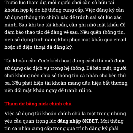
Trước lúc tham dự, mỗi người chơi cần sở hữu tài
khoản hợp lệ do hệ thống cung cấp. Việc đăng ký cần
sử dụng thông tin chính xác để tránh sai sót lúc xác
minh. Sau khi tạo tài khoản, cần ghi nhớ mật khẩu để
đảm bảo thao tác dễ dàng về sau. Nếu quên thông tin,
nên sử dụng tính năng khôi phục mật khẩu qua email
hoặc số điện thoại đã đăng ký.
Tài khoản cần được kích hoạt đúng cách thì mới được
sử dụng các dịch vụ trong hệ thống. Để bảo mật, người
chơi không nên chia sẻ thông tin cá nhân cho bên thứ
ba. Nếu phát hiện tài khoản mang dấu hiệu bất thường,
nên đổi mật khẩu ngay để tránh rủi ro.
Tham dự bằng nick chính chủ
Việc sử dụng tài khoản chính chủ là một trong những
yêu cầu quan trọng lúc
đăng nhập 8KBET
. Mọi thông
tin cá nhân cung cấp trong quá trình đăng ký phải