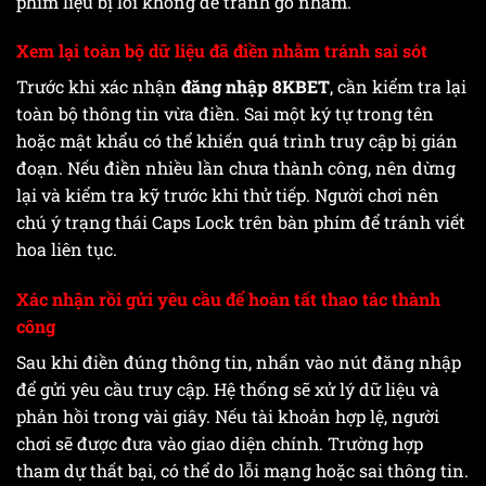
phím liệu bị lỗi không để tránh gõ nhầm.
Xem lại toàn bộ dữ liệu đã điền nhằm tránh sai sót
Trước khi xác nhận
đăng nhập 8KBET
, cần kiểm tra lại
toàn bộ thông tin vừa điền. Sai một ký tự trong tên
hoặc mật khẩu có thể khiến quá trình truy cập bị gián
đoạn. Nếu điền nhiều lần chưa thành công, nên dừng
lại và kiểm tra kỹ trước khi thử tiếp. Người chơi nên
chú ý trạng thái Caps Lock trên bàn phím để tránh viết
hoa liên tục.
Xác nhận rồi gửi yêu cầu để hoàn tất thao tác thành
công
Sau khi điền đúng thông tin, nhấn vào nút đăng nhập
để gửi yêu cầu truy cập. Hệ thống sẽ xử lý dữ liệu và
phản hồi trong vài giây. Nếu tài khoản hợp lệ, người
chơi sẽ được đưa vào giao diện chính. Trường hợp
tham dự thất bại, có thể do lỗi mạng hoặc sai thông tin.