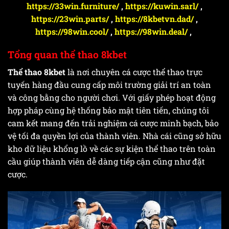
https://33win.furniture/
,
https://kuwin.sarl/
,
https://23win.parts/
,
https://8kbetvn.dad/
,
https://98win.cool/
,
https://98win.deal/
,
Tổng quan thể thao 8kbet
Thể thao 8kbet
là nơi chuyên cá cược thể thao trực
tuyến hàng đầu cung cấp môi trường giải trí an toàn
và công bằng cho người chơi. Với giấy phép hoạt động
hợp pháp cùng hệ thống bảo mật tiên tiến, chúng tôi
cam kết mang đến trải nghiệm cá cược minh bạch, bảo
vệ tối đa quyền lợi của thành viên. Nhà cái cũng sở hữu
kho dữ liệu khổng lồ về các sự kiện thể thao trên toàn
cầu giúp thành viên dễ dàng tiếp cận cũng như đặt
cược.