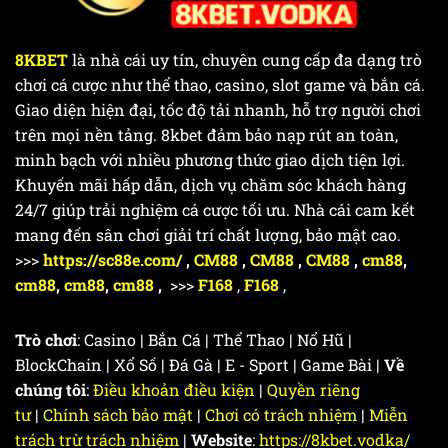
8KBET
là nhà cái uy tín, chuyên cung cấp đa dạng trò
chơi cá cược như thể thao, casino, slot game và bắn cá.
Giao diện hiện đại, tốc độ tải nhanh, hỗ trợ người chơi
trên mọi nền tảng. 8kbet đảm bảo nạp rút an toàn,
minh bạch với nhiều phương thức giao dịch tiện lợi.
Khuyến mãi hấp dẫn, dịch vụ chăm sóc khách hàng
24/7 giúp trải nghiệm cá cược tối ưu. Nhà cái cam kết
mang đến sân chơi giải trí chất lượng, bảo mật cao.
>>>
https://sc88e.com/
,
CM88
,
CM88
,
CM88
,
cm88
,
cm88
,
cm88
,
cm88
,
>>>
F168
,
F168
,
Trò chơi
: Casino | Bắn Cá | Thể Thao | Nổ Hũ |
BlockChain | Xổ Số | Đá Gà | E - Sport | Game Bài |
Về
chúng tôi
:
Điều khoản điều kiện
|
Quyền riêng
tư
|
Chính sách bảo mật
|
Chơi có trách nhiệm
|
Miễn
trách trừ trách nhiệm
|
Website
:
https://8kbet.vodka/